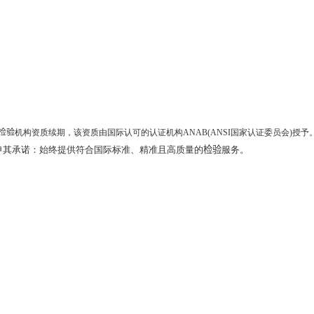
关于我们
认证
检验
咨
检验
机构资质续期，该资质由国际认可的认证机构
ANAB(ANSI
国家认证委员会
)
授予。
申其承诺：始终提供符合国际标准、精准且高质量的
检验
服务。