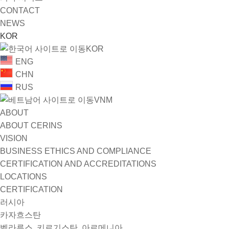
CONTACT
NEWS
KOR
KOR
ENG
CHN
RUS
VNM
ABOUT
ABOUT CERINS
VISION
BUSINESS ETHICS AND COMPLIANCE
CERTIFICATION AND ACCREDITATIONS
LOCATIONS
CERTIFICATION
러시아
카자흐스탄
벨라루스, 키르기스탄, 아르메니아