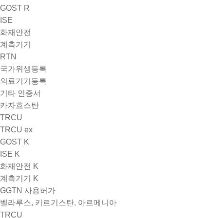
GOST R
ISE
화재안전
계측기기
RTN
국가위생등록
의료기기등록
기타 인증서
카자흐스탄
TRCU
TRCU ex
GOST K
ISE K
화재안전 K
계측기기 K
GGTN 사용허가
벨라루스, 키르기스탄, 아르메니아
TRCU